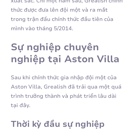
xuất sắc. Chỉ một năm sau, Grealish chính
thức được đưa lên đội một và ra mắt
trong trận đấu chính thức đầu tiên của
mình vào tháng 5/2014.
Sự nghiệp chuyên
nghiệp tại Aston Villa
Sau khi chính thức gia nhập đội một của
Aston Villa, Grealish đã trải qua một quá
trình trưởng thành và phát triển lâu dài
tại đây.
Thời kỳ đầu sự nghiệp