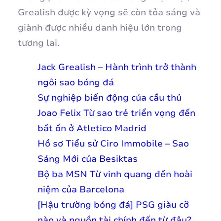
Grealish được kỳ vọng sẽ còn tỏa sáng và
giành được nhiều danh hiệu lớn trong
tương lai.
Jack Grealish – Hành trình trở thành
ngôi sao bóng đá
Sự nghiệp biến động của cầu thủ
Joao Felix Từ sao trẻ triển vọng đến
bất ổn ở Atletico Madrid
Hồ sơ Tiểu sử Ciro Immobile – Sao
Sáng Mới của Besiktas
Bộ ba MSN Từ vinh quang đến hoài
niệm của Barcelona
[Hậu trường bóng đá] PSG giàu cỡ
nào và nguồn tài chính đến từ đâu?