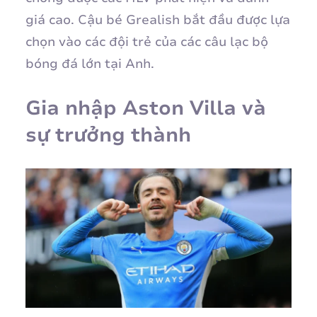
giá cao. Cậu bé Grealish bắt đầu được lựa
chọn vào các đội trẻ của các câu lạc bộ
bóng đá lớn tại Anh.
Gia nhập Aston Villa và
sự trưởng thành