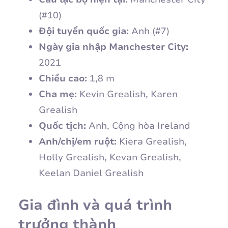
(#10)
Đội tuyển quốc gia:
Anh (#7)
Ngày gia nhập Manchester City:
2021
Chiều cao:
1,8 m
Cha mẹ:
Kevin Grealish, Karen
Grealish
Quốc tịch:
Anh, Cộng hòa Ireland
Anh/chị/em ruột:
Kiera Grealish,
Holly Grealish, Kevan Grealish,
Keelan Daniel Grealish
Gia đình và quá trình
trưởng thành