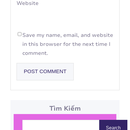
Website
Save my name, email, and website
in this browser for the next time I
comment.
Tìm Kiếm
S
e
Search