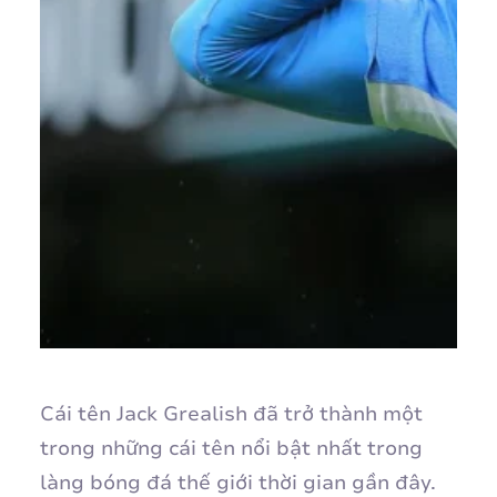
Cái tên Jack Grealish đã trở thành một
trong những cái tên nổi bật nhất trong
làng bóng đá thế giới thời gian gần đây.