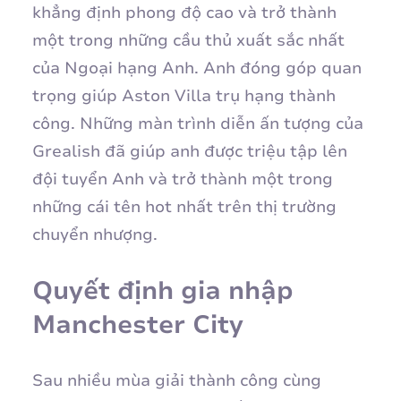
khẳng định phong độ cao và trở thành
một trong những cầu thủ xuất sắc nhất
của Ngoại hạng Anh. Anh đóng góp quan
trọng giúp Aston Villa trụ hạng thành
công. Những màn trình diễn ấn tượng của
Grealish đã giúp anh được triệu tập lên
đội tuyển Anh và trở thành một trong
những cái tên hot nhất trên thị trường
chuyển nhượng.
Quyết định gia nhập
Manchester City
Sau nhiều mùa giải thành công cùng