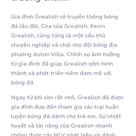
Gia đình Grealish có truyền thống bóng
đá lâu đời. Cha của Grealish, Kevin
Grealish, cũng từng là một cầu thủ
chuyên nghiệp và chơi cho đội bóng địa
phương Aston Villa. Chính sự ảnh hưởng
từ gia đình đã giúp Grealish sớm hình
thành và phát triển niềm đam mê với
bóng đá.
Ngay từ khi còn rất nhỏ, Grealish đã được
gia đình đưa đến tham gia các trại huấn
luyện bóng đá dành cho trẻ em. Sự nhiệt
huyết và tài năng của Grealish nhanh
chóng được các HLV phát hiện và đánh