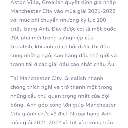
Aston Villa, Grealish quyết định gia nhập
Manchester City vào mùa giải 2021-2022
với mức phí chuyển nhượng kỷ lục 100
triệu bảng Anh. Đây được coi là một bước
đột phá mới trong sự nghiệp của
Grealish, khi anh có cơ hội được thi đấu
cùng những ngôi sao hàng đầu thế giới và
tranh tài ở các giải đấu cao nhất châu Âu.
Tại Manchester City, Grealish nhanh
chóng thích nghi và trở thành một trong
những cầu thủ quan trọng nhất của đội
bóng. Anh góp công lớn giúp Manchester
City giành chức vô địch Ngoại hạng Anh
mùa giải 2021-2022 và lọt vào vòng bán