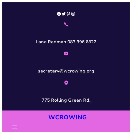
Skip
Facebook
Twitter
Pinterest
Instagram
to
content
Lana Redman 083 396 6822
secretary@wcrowing.org
775 Rolling Green Rd.
WCROWING