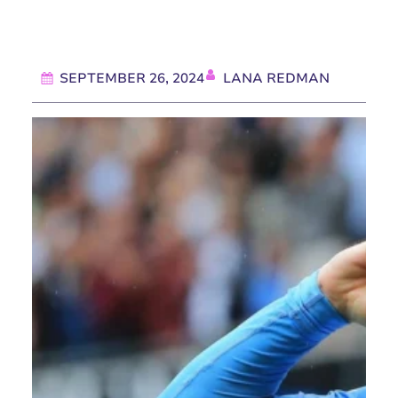
LANA REDMAN
SEPTEMBER 26, 2024