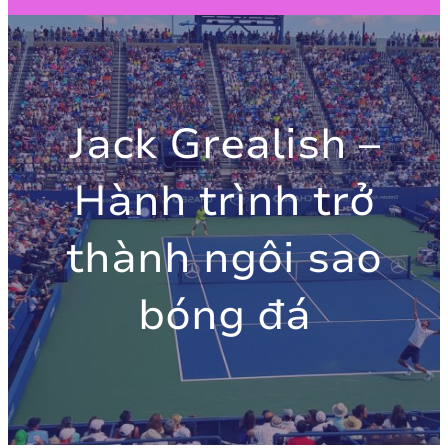
Jack Grealish –
Hành trình trở
thành ngôi sao
bóng đá